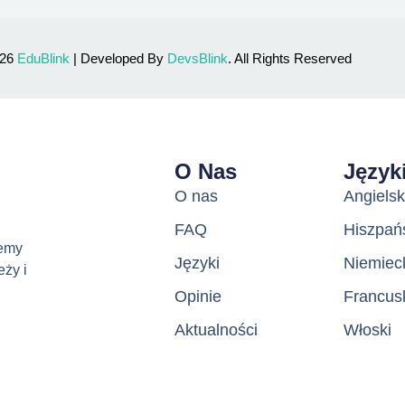
026
EduBlink
| Developed By
DevsBlink
. All Rights Reserved
Lost your password?
Remember me
O Nas
Język
Sign up
O nas
Angielsk
FAQ
Hiszpań
Already have an account?
Sign in
jemy
Języki
Niemiec
eży i
Opinie
Francus
Aktualności
Włoski