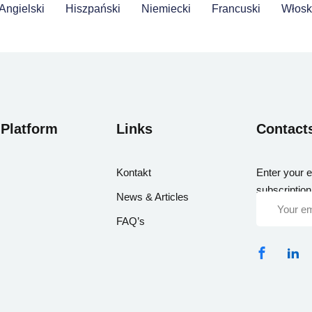
Angielski
Hiszpański
Niemiecki
Francuski
Włosk
Sign in
Sign up
 Platform
Links
Contact
Kontakt
Enter your e
Sign in
subscription
News & Articles
Don’t have an account?
Sign up
FAQ’s