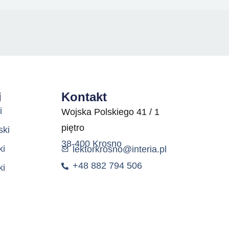
i
Kontakt
i
Wojska Polskiego 41 / 1
piętro
ski
38-400 Krosno
ki
lektorkrosno@interia.pl
+48 882 794 506
ki