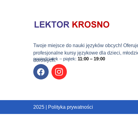
Twoje miejsce do nauki języków obcych! Oferu
profesjonalne kursy językowe dla dzieci, młodzi
poniedziałek – piątek:
11:00 – 19:00
dorosłych.
2025 | Polityka prywatności