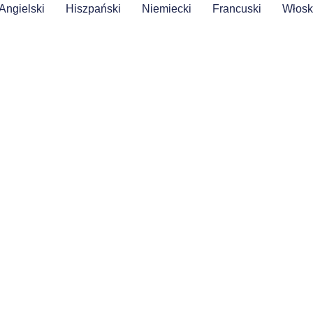
Angielski
Hiszpański
Niemiecki
Francuski
Włosk
Sign in
Sign up
Sign in
Don’t have an account?
Sign up