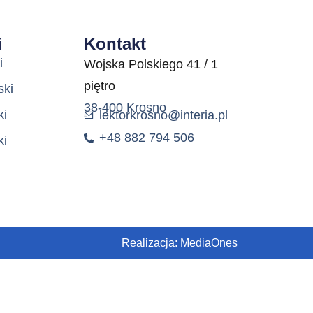
i
Kontakt
i
Wojska Polskiego 41 / 1
piętro
ski
38-400 Krosno
ki
lektorkrosno@interia.pl
+48 882 794 506
ki
Realizacja: MediaOnes