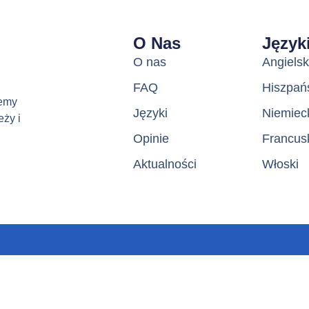
O Nas
Język
Lost your password?
Remember me
O nas
Angielsk
FAQ
Hiszpań
jemy
Języki
Niemiec
eży i
Opinie
Francus
Sign up
Aktualności
Włoski
Already have an account?
Sign in