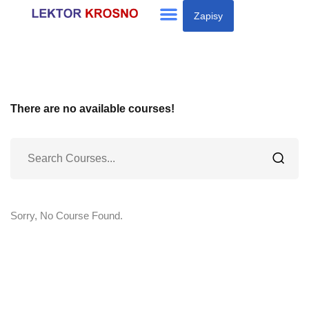
Zapisy
Sign in
Sign up
Sign in
Don’t have an account?
Sign up
There are no available courses!
Sorry, No Course Found.
Lost your password?
Remember me