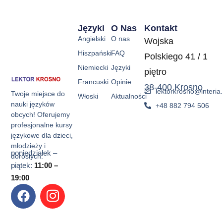
Sign up
Języki
O Nas
Kontakt
Already have an account?
Sign in
Angielski
O nas
Wojska
Hiszpański
FAQ
Polskiego 41 / 1
Niemiecki
Języki
piętro
Francuski
Opinie
38-400 Krosno
lektorkrosno@interia.
Twoje miejsce do
Włoski
Aktualności
nauki języków
+48 882 794 506
obcych! Oferujemy
profesjonalne kursy
językowe dla dzieci,
młodzieży i
poniedziałek –
dorosłych.
piątek:
11:00 –
19:00